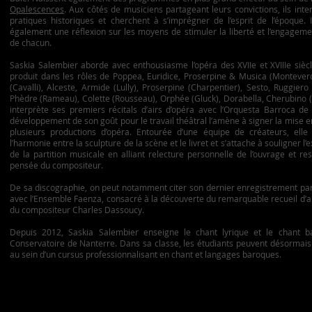
Opalescences
. Aux côtés de musiciens partageant leurs convictions, ils inte
pratiques historiques et cherchent à s’imprégner de l’esprit de l’époque. 
également une réflexion sur les moyens de stimuler la liberté et l’engagem
de chacun.
Saskia Salembier aborde avec enthousiasme l’opéra des XVIIe et XVIIIe siècl
produit dans les rôles de Poppea, Euridice, Proserpine & Musica (Montever
(Cavalli), Alceste, Armide (Lully), Proserpine (Charpentier), Sesto, Ruggiero
Phèdre (Rameau), Colette (Rousseau), Orphée (Gluck), Dorabella, Cherubino 
interprète ses premiers récitals d’airs d’opéra avec l’Orquesta Barroca de 
développement de son goût pour le travail théâtral l’amène à signer la mise 
plusieurs productions d’opéra. Entourée d’une équipe de créateurs, elle
l’harmonie entre la sculpture de la scène et le livret et s’attache à souligner l’
de la partition musicale en alliant relecture personnelle de l’ouvrage et re
pensée du compositeur.
De sa discographie, on peut notamment citer son dernier enregistrement pa
avec l’Ensemble Faenza, consacré à la découverte du remarquable recueil d’a
du compositeur Charles Dassoucy.
Depuis 2012, Saskia Salembier enseigne le chant lyrique et le chant 
Conservatoire de Nanterre. Dans sa classe, les étudiants peuvent désormais
au sein d’un cursus professionnalisant en chant et langages baroques.