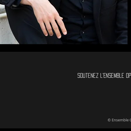
Soutenez l'Ensemble O
© Ensemble O