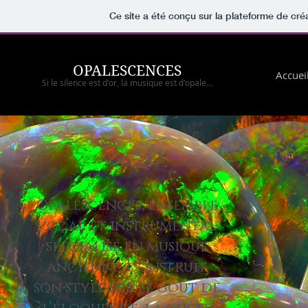
Ce site a été conçu sur la plateforme de créa
OPALESCENCES
Accuei
Si le silence est d'or, la musique est d'opale...
Opalescences, ensemble
vocal et instrumental
spécialisé en musique
ancienne, construit
son style sur le goût de