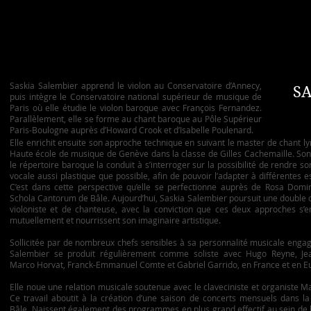
Saskia Salembier apprend le violon au Conservatoire d’Annecy,
S
puis intègre le Conservatoire national supérieur de musique de
Paris où elle étudie le violon baroque avec François Fernandez.
Parallèlement, elle se forme au chant baroque au Pôle Supérieur
Paris-Boulogne auprès d’Howard Crook et d’Isabelle Poulenard.
Elle enrichit ensuite son approche technique en suivant le master de chant ly
Haute école de musique de Genève dans la classe de Gilles Cachemaille. Son
le répertoire baroque la conduit à s’interroger sur la possibilité de rendre s
vocale aussi plastique que possible, afin de pouvoir l’adapter à différentes e
C’est dans cette perspective qu’elle se perfectionne auprès de Rosa Domi
Schola Cantorum de Bâle. Aujourd’hui, Saskia Salembier poursuit une double 
violoniste et de chanteuse, avec la conviction que ces deux approches s’en
mutuellement et nourrissent son imaginaire artistique.
Sollicitée par de nombreux chefs sensibles à sa personnalité musicale enga
Salembier se produit régulièrement comme soliste avec Hugo Reyne, Je
Marco Horvat, Franck-Emmanuel Comte et Gabriel Garrido, en France et en E
Elle noue une relation musicale soutenue avec le claveciniste et organiste M
Ce travail aboutit à la création d’une saison de concerts mensuels dans la
Bâle. Naissent également des programmes en plus grand effectif au sein de l